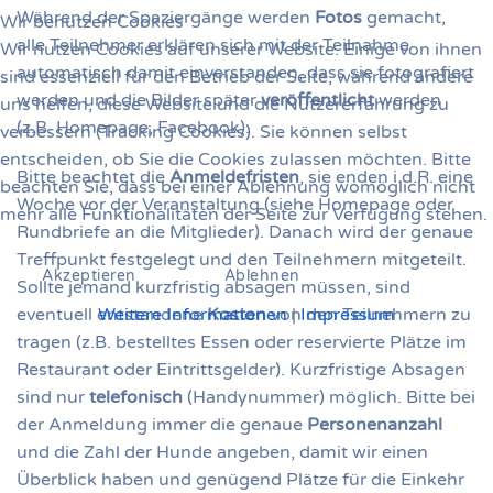
Während der Spaziergänge werden
Fotos
gemacht,
Wir benutzen Cookies
alle Teilnehmer erklären sich mit der Teilnahme
Wir nutzen Cookies auf unserer Website. Einige von ihnen
automatisch damit einverstanden, dass sie fotografiert
sind essenziell für den Betrieb der Seite, während andere
werden und die Bilder später
veröffentlicht
werden
uns helfen, diese Website und die Nutzererfahrung zu
(z.B. Homepage, Facebook).
verbessern (Tracking Cookies). Sie können selbst
entscheiden, ob Sie die Cookies zulassen möchten. Bitte
Bitte beachtet die
Anmeldefristen
, sie enden i.d.R. eine
beachten Sie, dass bei einer Ablehnung womöglich nicht
Woche vor der Veranstaltung (siehe Homepage oder
mehr alle Funktionalitäten der Seite zur Verfügung stehen.
Rundbriefe an die Mitglieder). Danach wird der genaue
Treffpunkt festgelegt und den Teilnehmern mitgeteilt.
Akzeptieren
Ablehnen
Sollte jemand kurzfristig absagen müssen, sind
Weitere Informationen
|
Impressum
eventuell entstandene
Kosten
von den Teilnehmern zu
tragen (z.B. bestelltes Essen oder reservierte Plätze im
Restaurant oder Eintrittsgelder). Kurzfristige Absagen
sind nur
telefonisch
(Handynummer) möglich. Bitte bei
der Anmeldung immer die genaue
Personenanzahl
und die Zahl der Hunde angeben, damit wir einen
Überblick haben und genügend Plätze für die Einkehr